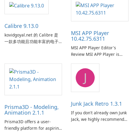
Calibre 9.13.0
MSI APP Player
kovidgoyal.net 的 Calibre 是
10.42.75.6311
一款多功能且功能丰富的电子
MSI APP Player Editor's
书管理工具，被电子书爱好
Review MSI APP Player is
者、作者和出版商广泛使用。
MSI’s Windows Android
这款免费的开源软件为用户提
emulator built atop the
供了一个全面的解决方案，用
J
BlueStacks engine and tuned
于跨各种设备和电子书格式组
for MSI hardware.
织、转换、编辑和同步电子
书。 电子书图书馆管理：
Calibre 作为组织和管理电子书
的中央图书馆，允许用户轻松
Junk Jack Retro 1.3.1
Prisma3D - Modeling,
对电子书进行分类、标记和搜
Animation 2.1.1
If you don't already own Junk
索。它提供强大的图书馆管理
Jack, we highly recommend
功能，以保持电子书收藏井井
Prisma3D offers a user-
purchasing it before
有条。 电子书格式转换： 用户
friendly platform for aspiring
considering Junk Jack Retro.
可以使用 Calibre …