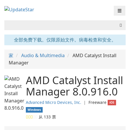
☰
全部免费下载。仅限原始文件。病毒检查和安全。
家
Audio & Multimedia
AMD Catalyst Install
Manager
AMD Catalyst Install
Manager 8.0.916.0
Advanced Micro Devices, Inc.
❘
Freeware
iOS
Windows
从
133
票