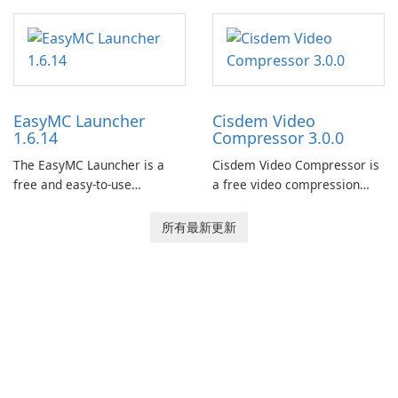
3D creators to bring their
This game is where it all
imagination to life. With a
began! Junk Jack Retro,
wide range of tools and
formerly known as Junk Jack,
features, this app allows
now offers widescreen
users to easily design 3D
support.
models and generate
EasyMC Launcher
Cisdem Video
captivating animated scenes.
1.6.14
Compressor 3.0.0
The EasyMC Launcher is a
Cisdem Video Compressor is
free and easy-to-use
a free video compression
Minecraft launcher
software for Mac. It allows
developed by EasyMC. It
users to compress media
所有最新更新
allows Minecraft players to
files by setting the
quickly and easily access
percentage, target file size,
their favorite servers and
and file parameters to
mods with just a few clicks.
ensure satisfactory results.